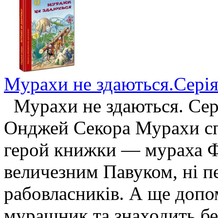
Мурахи не здаються.Серія
Мурахи не здаються. Сері
Онджей Секора Мурахи сп
герой книжки — мураха Фе
величезним Павуком, ні п
рабовласників. А ще допо
мурашник та знаходить без