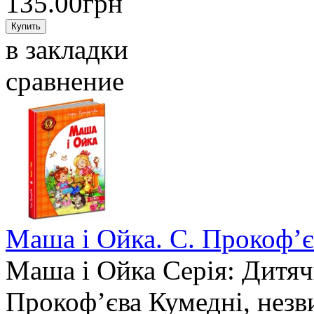
135.00грн
в закладки
сравнение
Маша і Ойка. С. Прокоф’є
Маша і Ойка Серія: Дитяч
Прокоф’єва Кумедні, незви