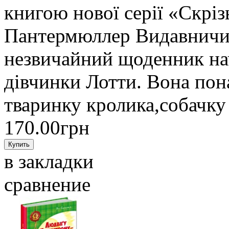
книгою нової серії «Скріз
Пантермюллер Видавничий
незвичайний щоденник нач
дівчинки Лотти. Вона пон
тваринку кролика,собачку 
170.00грн
в закладки
сравнение