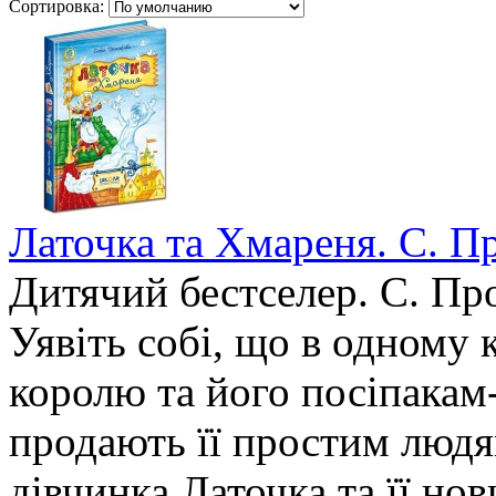
Сортировка:
Латочка та Хмареня. С. Пр
Дитячий бестселер. С. Пр
Уявіть собі, що в одному 
королю та його посіпакам-
продають її простим людя
дівчинка Латочка та її но