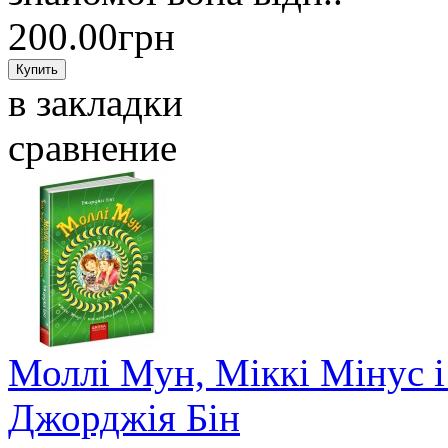
200.00грн
в закладки
сравнение
Моллі Мун, Міккі Мінус 
Джорджія Бін