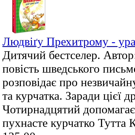
Людвіґу Прехитрому - ура
Дитячий бестселер. Автор
повість шведського пись
розповідає про незвичайн
та курчатка. Заради цієї 
Чотирнадцятий допомагає 
пухнасте курчатко Тутта К