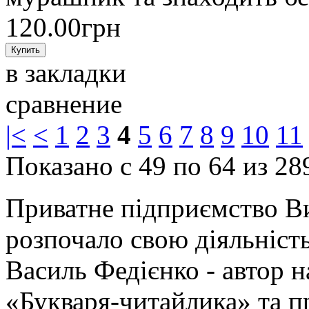
120.00грн
в закладки
сравнение
|<
<
1
2
3
4
5
6
7
8
9
10
11
Показано с 49 по 64 из 28
Приватне підприємство В
розпочало свою діяльність
Василь Федієнко - автор 
«Букваря-читайлика» та п