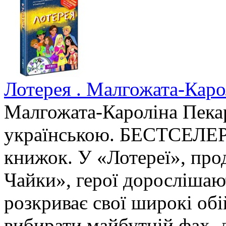
Лотерея . Малгожата-Каро
Малгожата-Кароліна Пека
українською. БЕСТСЕЛЕР.
книжок. У «Лотереї», про
Чайки», герої дорослішаю
розкриває свої широкі обі
вибирати майбутній фах, др