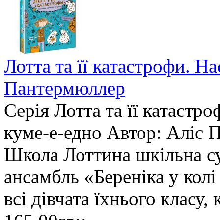
Лотта та її катастрофи. На
Пантермюллер
Серія Лотта та її катастр
куме-е-едно Автор: Аліс
Школа Лоттина шкільна су
ансамбль «Береніка у колі
всі дівчата їхнього класу,