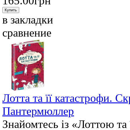
165.00грн
в закладки
сравнение
Лотта та її катастрофи. Ск
Пантермюллер
Знайомтесь із «Лоттою та