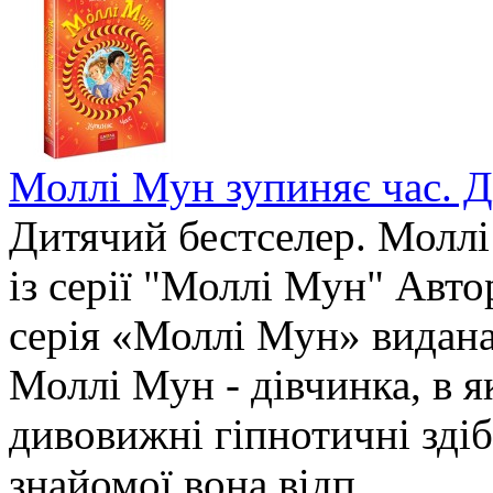
Моллі Мун зупиняє час. 
Дитячий бестселер. Моллі
із серії "Моллі Мун" Авт
серія «Моллі Мун» видана 
Моллі Мун - дівчинка, в як
дивовижні гіпнотичні здіб
знайомої вона відп..