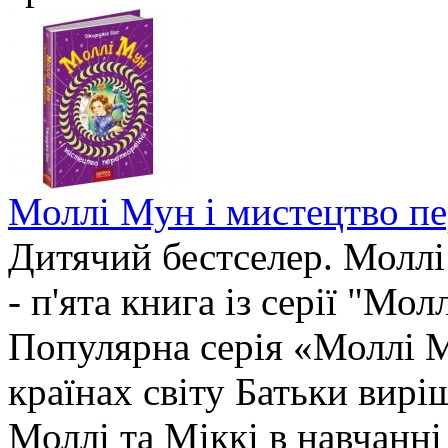
Моллі Мун і мистецтво пе
Дитячий бестселер. Моллі
- п'ята книга із серії "М
Популярна серія «Моллі М
країнах світу Батьки вир
Моллі та Міккі в навчанні