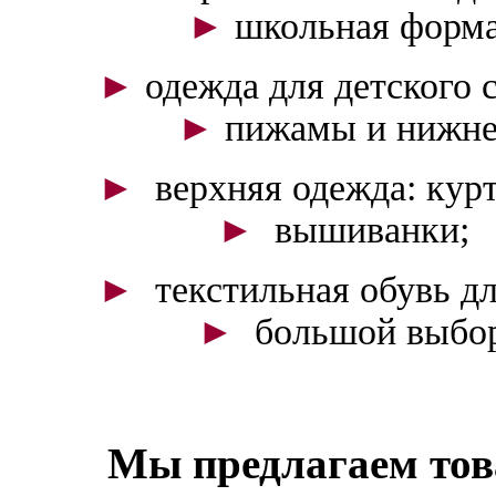
►
школьная форма
►
одежда дл
►
пижамы и нижнее
►
верхняя одежда: ку
►
вышиванки;
►
текстильная обу
►
большой выбор 
Мы предлагаем то