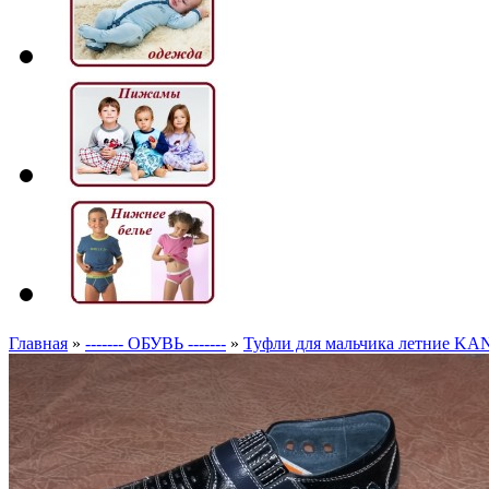
Главная
»
------- ОБУВЬ -------
»
Туфли для мальчика летние K